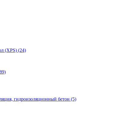
л (XPS) (24)
89)
яция, гидроизоляционный бетон (5)