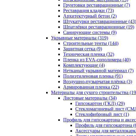
Грунтовки реставрационные (7)
Реставрация кладки (73)
Архитектурный бетон (2)
Штукатурки реставрационные (43
Шпатлёвки реставрационные (19)
Санирующие системы (9)
Укрывные материалы (319)
Строительные тенты (144)
Защитная сетка (9)
Техническая пленка (32)
Пленка из EVA-сополимера (40)
Комплектующие (4)
Нетканый укрывной материал (7)
Полиэтиленовая пленка (91)
Воздушно-пузырчатая плёнка (3)
Армированная пленка (22)
Материалы для сухого строительства (19
Листовые материалы (34)
Гипсокартон (ГКЛ) (29)
Стекломагниевый лист (СМЛ
Cтеклофибровый лист (1)
Профиль для гипсокартона и аксес
Профиль для гипсокартона (
Аксессуары для металлокарка