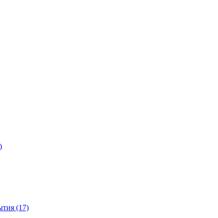
)
тия (17)