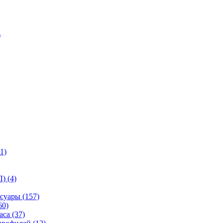
)
1)
) (4)
суары (157)
60)
са (37)