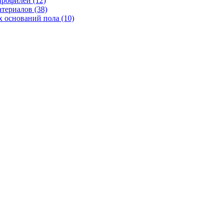
рофилей (12)
териалов (38)
 оснований пола (10)