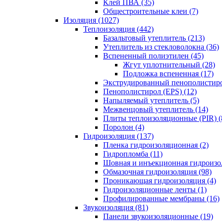
Клей ПВА (35)
Общестроительные клеи (7)
Изоляция (1027)
Теплоизоляция (442)
Базальтовый утеплитель (213)
Утеплитель из стекловолокна (36)
Вспененный полиэтилен (45)
Жгут уплотнительный (28)
Подложка вспененная (17)
Экструдированный пенополистиро
Пенополистирол (EPS) (12)
Напыляемый утеплитель (5)
Межвенцовый утеплитель (14)
Плиты теплоизоляционные (PIR) (
Поролон (4)
Гидроизоляция (137)
Пленка гидроизоляционная (2)
Гидропломба (11)
Шовная и инъекционная гидроизол
Обмазочная гидроизоляция (98)
Проникающая гидроизоляция (4)
Гидроизоляционные ленты (1)
Профилированные мембраны (16)
Звукоизоляция (81)
Панели звукоизоляционные (19)