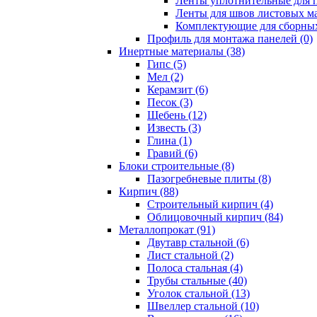
Ленты уплотнительные для п
Ленты для швов листовых ма
Комплектующие для сборных
Профиль для монтажа панелей (0)
Инертные материалы (38)
Гипс (5)
Мел (2)
Керамзит (6)
Песок (3)
Щебень (12)
Известь (3)
Глина (1)
Гравий (6)
Блоки строительные (8)
Пазогребневые плиты (8)
Кирпич (88)
Строительный кирпич (4)
Облицовочный кирпич (84)
Металлопрокат (91)
Двутавр стальной (6)
Лист стальной (2)
Полоса стальная (4)
Трубы стальные (40)
Уголок стальной (13)
Швеллер стальной (10)