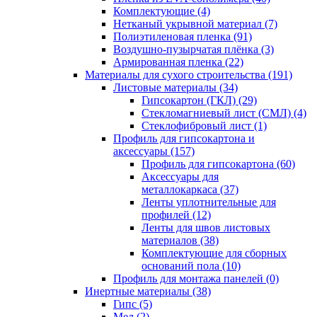
Комплектующие (4)
Нетканый укрывной материал (7)
Полиэтиленовая пленка (91)
Воздушно-пузырчатая плёнка (3)
Армированная пленка (22)
Материалы для сухого строительства (191)
Листовые материалы (34)
Гипсокартон (ГКЛ) (29)
Стекломагниевый лист (СМЛ) (4)
Cтеклофибровый лист (1)
Профиль для гипсокартона и
аксессуары (157)
Профиль для гипсокартона (60)
Аксессуары для
металлокаркаса (37)
Ленты уплотнительные для
профилей (12)
Ленты для швов листовых
материалов (38)
Комплектующие для сборных
оснований пола (10)
Профиль для монтажа панелей (0)
Инертные материалы (38)
Гипс (5)
Мел (2)