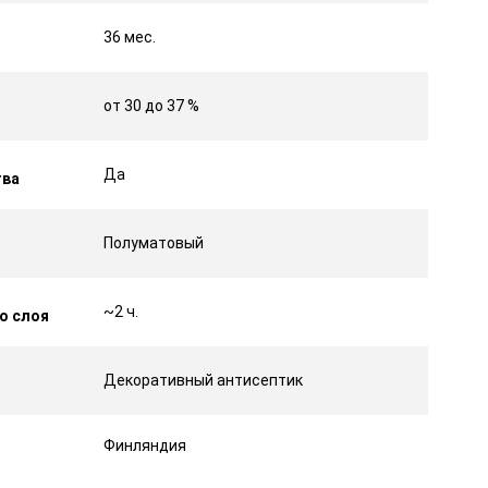
36 мес.
от 30 до 37 %
Да
тва
Полуматовый
~2 ч.
о слоя
Декоративный антисептик
Финляндия