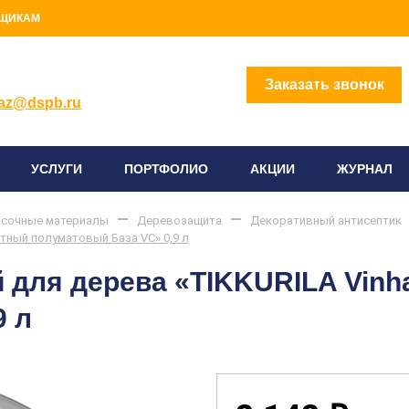
ЩИКАМ
2) 414-96-96
Заказать звонок
az@dspb.ru
УСЛУГИ
ПОРТФОЛИО
АКЦИИ
ЖУРНАЛ
сочные материалы
Деревозащита
Декоративный антисептик
тный полуматовый База VC» 0,9 л
 для дерева «TIKKURILA Vin
9 л