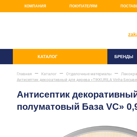
КОМПАНИЯ
ПОКУПАТЕЛЯМ
ПОСТАВ
+7(81
zak
КАТАЛОГ
БРЕНДЫ
Главная
Каталог
Отделочные материалы
Лакокра
Антисептик декоративный для дерева «TIKKURILA Vinha Бесцве
Антисептик декоративный
полуматовый База VC» 0,