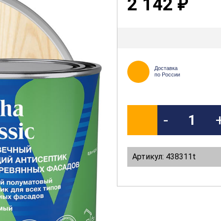
2 142
₽
Доставка
по России
-
Артикул: 438311t