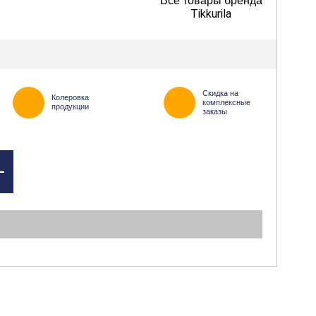
Все товары бренда
Tikkurila
Скидка на
Колеровка
комплексные
продукции
заказы
+