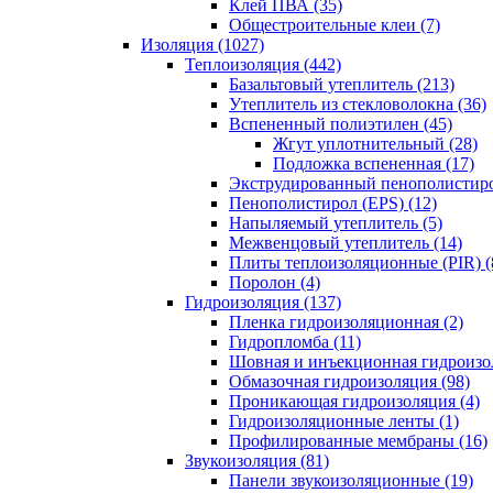
Клей ПВА (35)
Общестроительные клеи (7)
Изоляция (1027)
Теплоизоляция (442)
Базальтовый утеплитель (213)
Утеплитель из стекловолокна (36)
Вспененный полиэтилен (45)
Жгут уплотнительный (28)
Подложка вспененная (17)
Экструдированный пенополистиро
Пенополистирол (EPS) (12)
Напыляемый утеплитель (5)
Межвенцовый утеплитель (14)
Плиты теплоизоляционные (PIR) (
Поролон (4)
Гидроизоляция (137)
Пленка гидроизоляционная (2)
Гидропломба (11)
Шовная и инъекционная гидроизол
Обмазочная гидроизоляция (98)
Проникающая гидроизоляция (4)
Гидроизоляционные ленты (1)
Профилированные мембраны (16)
Звукоизоляция (81)
Панели звукоизоляционные (19)