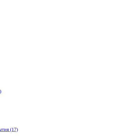
)
тия (17)