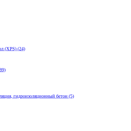
л (XPS) (24)
89)
яция, гидроизоляционный бетон (5)