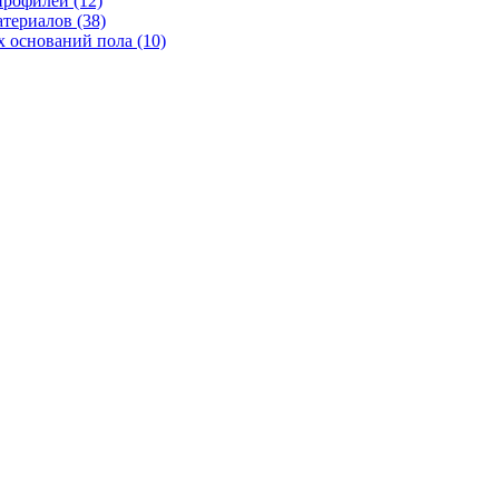
рофилей (12)
териалов (38)
 оснований пола (10)