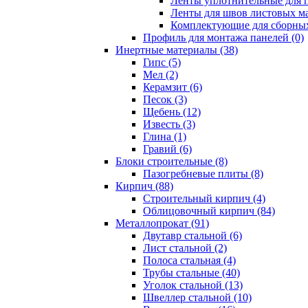
Ленты уплотнительные для п
Ленты для швов листовых ма
Комплектующие для сборных
Профиль для монтажа панелей (0)
Инертные материалы (38)
Гипс (5)
Мел (2)
Керамзит (6)
Песок (3)
Щебень (12)
Известь (3)
Глина (1)
Гравий (6)
Блоки строительные (8)
Пазогребневые плиты (8)
Кирпич (88)
Строительный кирпич (4)
Облицовочный кирпич (84)
Металлопрокат (91)
Двутавр стальной (6)
Лист стальной (2)
Полоса стальная (4)
Трубы стальные (40)
Уголок стальной (13)
Швеллер стальной (10)