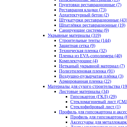
Грунтовки реставрационные (7)
Реставрация кладки (73)
Архитектурный бетон (2)
Штукатурки реставрационные (43
Шпатлёвки реставрационные (19)
Санирующие системы (9)
Укрывные материалы (319)
Строительные тенты (144)
Защитная сетка (9)
Техническая пленка (32)
Пленка из EVA-сополимера (40)
Комплектующие (4)
Нетканый укрывной материал (7)
Полиэтиленовая пленка (91)
Воздушно-пузырчатая плёнка (3)
Армированная пленка (22)
Материалы для сухого строительства (19
Листовые материалы (34)
Гипсокартон (ГКЛ) (29)
Стекломагниевый лист (СМЛ
Cтеклофибровый лист (1)
Профиль для гипсокартона и аксес
Профиль для гипсокартона (
Аксессуары для металлокарка