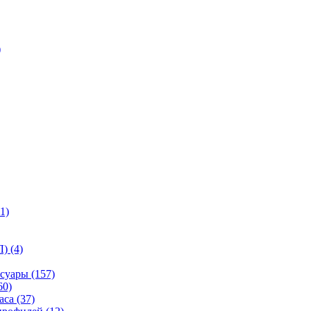
)
1)
) (4)
суары (157)
60)
са (37)