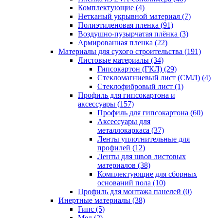
Комплектующие (4)
Нетканый укрывной материал (7)
Полиэтиленовая пленка (91)
Воздушно-пузырчатая плёнка (3)
Армированная пленка (22)
Материалы для сухого строительства (191)
Листовые материалы (34)
Гипсокартон (ГКЛ) (29)
Стекломагниевый лист (СМЛ) (4)
Cтеклофибровый лист (1)
Профиль для гипсокартона и
аксессуары (157)
Профиль для гипсокартона (60)
Аксессуары для
металлокаркаса (37)
Ленты уплотнительные для
профилей (12)
Ленты для швов листовых
материалов (38)
Комплектующие для сборных
оснований пола (10)
Профиль для монтажа панелей (0)
Инертные материалы (38)
Гипс (5)
Мел (2)