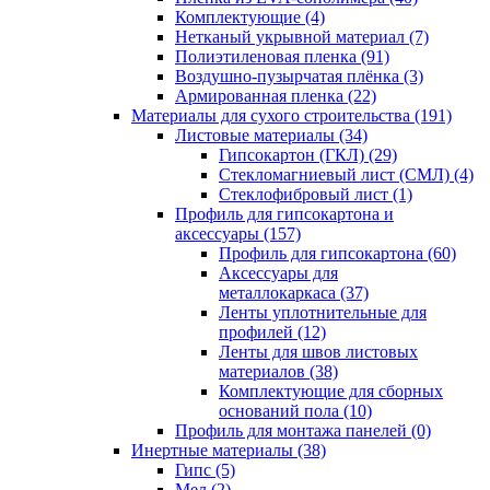
Комплектующие (4)
Нетканый укрывной материал (7)
Полиэтиленовая пленка (91)
Воздушно-пузырчатая плёнка (3)
Армированная пленка (22)
Материалы для сухого строительства (191)
Листовые материалы (34)
Гипсокартон (ГКЛ) (29)
Стекломагниевый лист (СМЛ) (4)
Cтеклофибровый лист (1)
Профиль для гипсокартона и
аксессуары (157)
Профиль для гипсокартона (60)
Аксессуары для
металлокаркаса (37)
Ленты уплотнительные для
профилей (12)
Ленты для швов листовых
материалов (38)
Комплектующие для сборных
оснований пола (10)
Профиль для монтажа панелей (0)
Инертные материалы (38)
Гипс (5)
Мел (2)