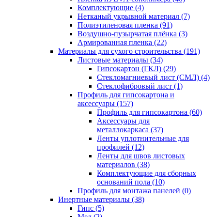
Комплектующие (4)
Нетканый укрывной материал (7)
Полиэтиленовая пленка (91)
Воздушно-пузырчатая плёнка (3)
Армированная пленка (22)
Материалы для сухого строительства (191)
Листовые материалы (34)
Гипсокартон (ГКЛ) (29)
Стекломагниевый лист (СМЛ) (4)
Cтеклофибровый лист (1)
Профиль для гипсокартона и
аксессуары (157)
Профиль для гипсокартона (60)
Аксессуары для
металлокаркаса (37)
Ленты уплотнительные для
профилей (12)
Ленты для швов листовых
материалов (38)
Комплектующие для сборных
оснований пола (10)
Профиль для монтажа панелей (0)
Инертные материалы (38)
Гипс (5)
Мел (2)