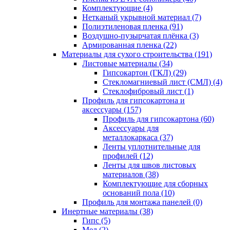
Комплектующие (4)
Нетканый укрывной материал (7)
Полиэтиленовая пленка (91)
Воздушно-пузырчатая плёнка (3)
Армированная пленка (22)
Материалы для сухого строительства (191)
Листовые материалы (34)
Гипсокартон (ГКЛ) (29)
Стекломагниевый лист (СМЛ) (4)
Cтеклофибровый лист (1)
Профиль для гипсокартона и
аксессуары (157)
Профиль для гипсокартона (60)
Аксессуары для
металлокаркаса (37)
Ленты уплотнительные для
профилей (12)
Ленты для швов листовых
материалов (38)
Комплектующие для сборных
оснований пола (10)
Профиль для монтажа панелей (0)
Инертные материалы (38)
Гипс (5)
Мел (2)