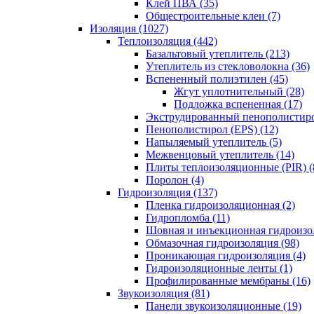
Клей ПВА (35)
Общестроительные клеи (7)
Изоляция (1027)
Теплоизоляция (442)
Базальтовый утеплитель (213)
Утеплитель из стекловолокна (36)
Вспененный полиэтилен (45)
Жгут уплотнительный (28)
Подложка вспененная (17)
Экструдированный пенополистиро
Пенополистирол (EPS) (12)
Напыляемый утеплитель (5)
Межвенцовый утеплитель (14)
Плиты теплоизоляционные (PIR) (
Поролон (4)
Гидроизоляция (137)
Пленка гидроизоляционная (2)
Гидропломба (11)
Шовная и инъекционная гидроизол
Обмазочная гидроизоляция (98)
Проникающая гидроизоляция (4)
Гидроизоляционные ленты (1)
Профилированные мембраны (16)
Звукоизоляция (81)
Панели звукоизоляционные (19)