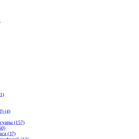
)
1)
) (4)
суары (157)
60)
са (37)