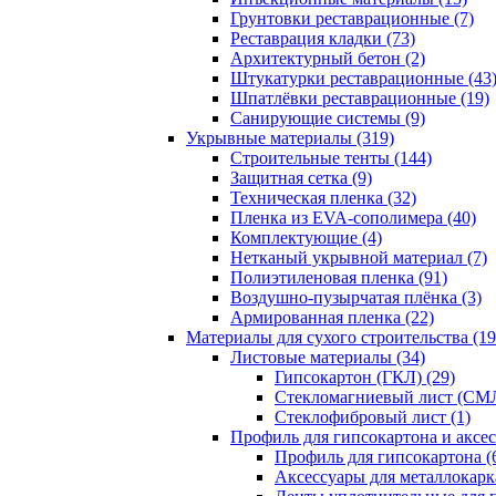
Грунтовки реставрационные (7)
Реставрация кладки (73)
Архитектурный бетон (2)
Штукатурки реставрационные (43
Шпатлёвки реставрационные (19)
Санирующие системы (9)
Укрывные материалы (319)
Строительные тенты (144)
Защитная сетка (9)
Техническая пленка (32)
Пленка из EVA-сополимера (40)
Комплектующие (4)
Нетканый укрывной материал (7)
Полиэтиленовая пленка (91)
Воздушно-пузырчатая плёнка (3)
Армированная пленка (22)
Материалы для сухого строительства (19
Листовые материалы (34)
Гипсокартон (ГКЛ) (29)
Стекломагниевый лист (СМЛ
Cтеклофибровый лист (1)
Профиль для гипсокартона и аксес
Профиль для гипсокартона (
Аксессуары для металлокарка