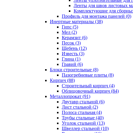
Ленты уплотнительные для п
Ленты для швов листовых ма
Комплектующие для сборных
Профиль для монтажа панелей (0)
Инертные материалы (38)
Гипс (5)
Мел (2)
Керамзит (6)
Песок (3)
Щебень (12)
Известь (3)
Глина (1)
Гравий (6)
Блоки строительные (8)
Пазогребневые плиты (8)
Кирпич (88)
Строительный кирпич (4)
Облицовочный кирпич (84)
Металлопрокат (91)
Двутавр стальной (6)
Лист стальной (2)
Полоса стальная (4)
Трубы стальные (40)
Уголок стальной (13)
Швеллер стальной (10)