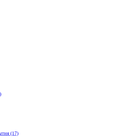
)
тия (17)