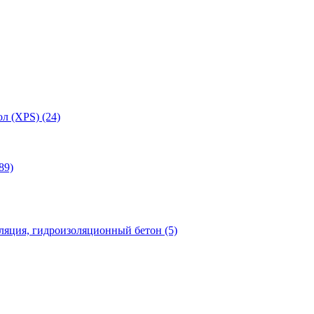
л (XPS) (24)
89)
яция, гидроизоляционный бетон (5)