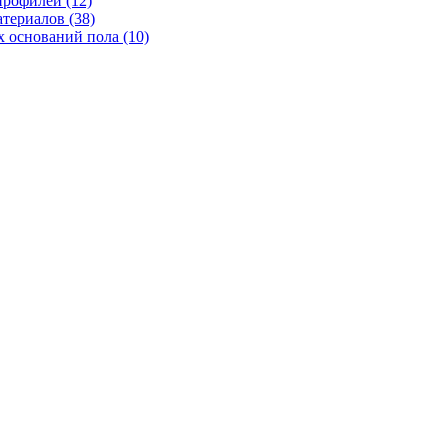
рофилей (12)
териалов (38)
 оснований пола (10)