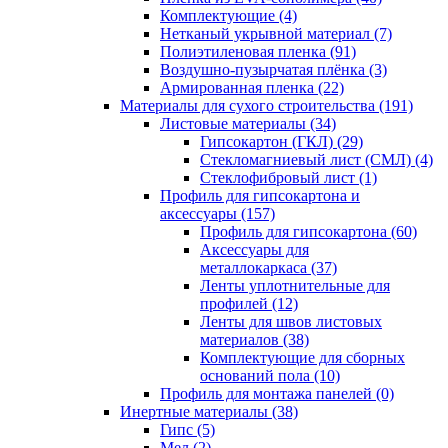
Комплектующие (4)
Нетканый укрывной материал (7)
Полиэтиленовая пленка (91)
Воздушно-пузырчатая плёнка (3)
Армированная пленка (22)
Материалы для сухого строительства (191)
Листовые материалы (34)
Гипсокартон (ГКЛ) (29)
Стекломагниевый лист (СМЛ) (4)
Cтеклофибровый лист (1)
Профиль для гипсокартона и
аксессуары (157)
Профиль для гипсокартона (60)
Аксессуары для
металлокаркаса (37)
Ленты уплотнительные для
профилей (12)
Ленты для швов листовых
материалов (38)
Комплектующие для сборных
оснований пола (10)
Профиль для монтажа панелей (0)
Инертные материалы (38)
Гипс (5)
Мел (2)