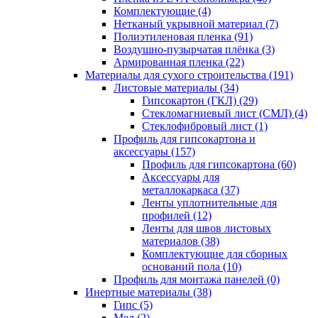
Комплектующие (4)
Нетканый укрывной материал (7)
Полиэтиленовая пленка (91)
Воздушно-пузырчатая плёнка (3)
Армированная пленка (22)
Материалы для сухого строительства (191)
Листовые материалы (34)
Гипсокартон (ГКЛ) (29)
Стекломагниевый лист (СМЛ) (4)
Cтеклофибровый лист (1)
Профиль для гипсокартона и
аксессуары (157)
Профиль для гипсокартона (60)
Аксессуары для
металлокаркаса (37)
Ленты уплотнительные для
профилей (12)
Ленты для швов листовых
материалов (38)
Комплектующие для сборных
оснований пола (10)
Профиль для монтажа панелей (0)
Инертные материалы (38)
Гипс (5)
Мел (2)