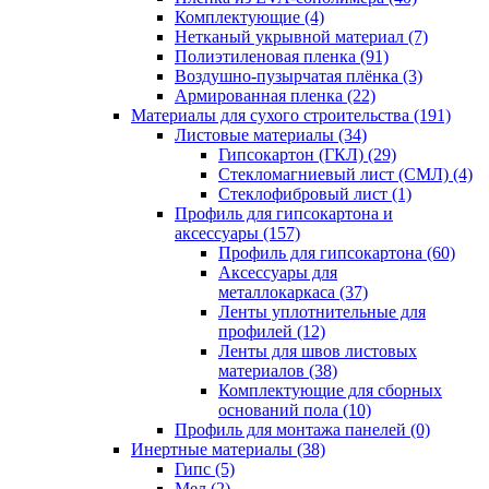
Комплектующие (4)
Нетканый укрывной материал (7)
Полиэтиленовая пленка (91)
Воздушно-пузырчатая плёнка (3)
Армированная пленка (22)
Материалы для сухого строительства (191)
Листовые материалы (34)
Гипсокартон (ГКЛ) (29)
Стекломагниевый лист (СМЛ) (4)
Cтеклофибровый лист (1)
Профиль для гипсокартона и
аксессуары (157)
Профиль для гипсокартона (60)
Аксессуары для
металлокаркаса (37)
Ленты уплотнительные для
профилей (12)
Ленты для швов листовых
материалов (38)
Комплектующие для сборных
оснований пола (10)
Профиль для монтажа панелей (0)
Инертные материалы (38)
Гипс (5)
Мел (2)