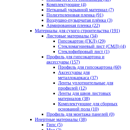
Комплектующие (4)
Нетканый укрывной материал (7)
Полиэтиленовая пленка (91)
Воздушно-пузырчатая плёнка (3)
Армированная пленка (22)
Материалы для сухого строительства (191)
Листовые материалы (34)
Гипсокартон (ГКЛ) (29)
Стекломагниевый лист (СМЛ) (4)
Cтеклофибровый лист (1)
Профиль для гипсокартона и
аксессуары (157)
Профиль для гипсокартона (60)
Аксессуары для
металлокаркаса (37)
Ленты уплотнительные для
профилей (12)
Ленты для швов листовых
материалов (38)
Комплектующие для сборных
оснований пола (10)
Профиль для монтажа панелей (0)
Инертные материалы (38)
Гипс (5)
Мел (2)