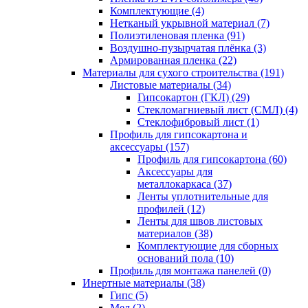
Комплектующие (4)
Нетканый укрывной материал (7)
Полиэтиленовая пленка (91)
Воздушно-пузырчатая плёнка (3)
Армированная пленка (22)
Материалы для сухого строительства (191)
Листовые материалы (34)
Гипсокартон (ГКЛ) (29)
Стекломагниевый лист (СМЛ) (4)
Cтеклофибровый лист (1)
Профиль для гипсокартона и
аксессуары (157)
Профиль для гипсокартона (60)
Аксессуары для
металлокаркаса (37)
Ленты уплотнительные для
профилей (12)
Ленты для швов листовых
материалов (38)
Комплектующие для сборных
оснований пола (10)
Профиль для монтажа панелей (0)
Инертные материалы (38)
Гипс (5)
Мел (2)