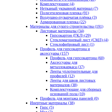
Комплектующие (4)
Нетканый укрывной материал (7)
Полиэтиленовая пленка (91)
Воздушно-пузырчатая плёнка (3)
Армированная пленка (22)
Материалы для сухого строительства (191)
Листовые материалы (34)
Гипсокартон (ГКЛ) (29)
Стекломагниевый лист (СМЛ) (4)
Cтеклофибровый лист (1)
Профиль для гипсокартона и
аксессуары (157)
Профиль для гипсокартона (60)
Аксессуары для
металлокаркаса (37)
Ленты уплотнительные для
профилей (12)
Ленты для швов листовых
материалов (38)
Комплектующие для сборных
оснований пола (10)
Профиль для монтажа панелей (0)
Инертные материалы (38)
Гипс (5)
Мел (2)