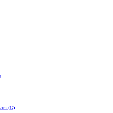
)
тия (17)