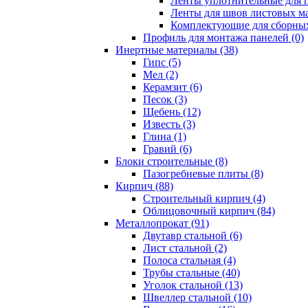
Ленты уплотнительные для п
Ленты для швов листовых ма
Комплектующие для сборных
Профиль для монтажа панелей (0)
Инертные материалы (38)
Гипс (5)
Мел (2)
Керамзит (6)
Песок (3)
Щебень (12)
Известь (3)
Глина (1)
Гравий (6)
Блоки строительные (8)
Пазогребневые плиты (8)
Кирпич (88)
Строительный кирпич (4)
Облицовочный кирпич (84)
Металлопрокат (91)
Двутавр стальной (6)
Лист стальной (2)
Полоса стальная (4)
Трубы стальные (40)
Уголок стальной (13)
Швеллер стальной (10)