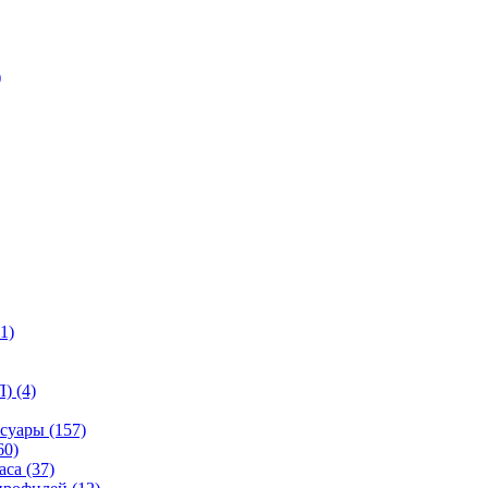
)
1)
) (4)
суары (157)
60)
са (37)