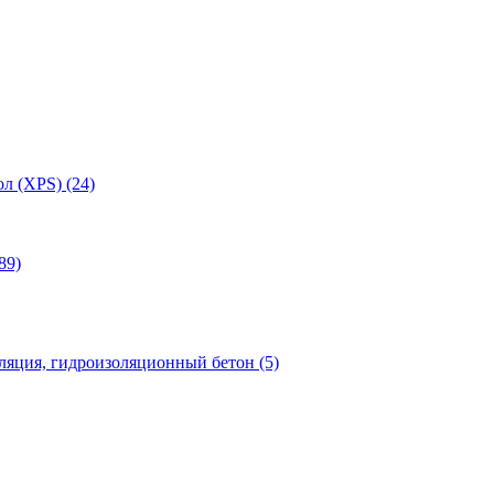
л (XPS) (24)
89)
яция, гидроизоляционный бетон (5)