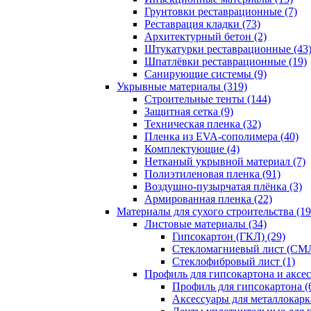
Грунтовки реставрационные (7)
Реставрация кладки (73)
Архитектурный бетон (2)
Штукатурки реставрационные (43
Шпатлёвки реставрационные (19)
Санирующие системы (9)
Укрывные материалы (319)
Строительные тенты (144)
Защитная сетка (9)
Техническая пленка (32)
Пленка из EVA-сополимера (40)
Комплектующие (4)
Нетканый укрывной материал (7)
Полиэтиленовая пленка (91)
Воздушно-пузырчатая плёнка (3)
Армированная пленка (22)
Материалы для сухого строительства (19
Листовые материалы (34)
Гипсокартон (ГКЛ) (29)
Стекломагниевый лист (СМЛ
Cтеклофибровый лист (1)
Профиль для гипсокартона и аксес
Профиль для гипсокартона (
Аксессуары для металлокарка