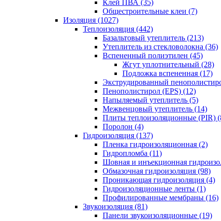
Клей ПВА (35)
Общестроительные клеи (7)
Изоляция (1027)
Теплоизоляция (442)
Базальтовый утеплитель (213)
Утеплитель из стекловолокна (36)
Вспененный полиэтилен (45)
Жгут уплотнительный (28)
Подложка вспененная (17)
Экструдированный пенополистиро
Пенополистирол (EPS) (12)
Напыляемый утеплитель (5)
Межвенцовый утеплитель (14)
Плиты теплоизоляционные (PIR) (
Поролон (4)
Гидроизоляция (137)
Пленка гидроизоляционная (2)
Гидропломба (11)
Шовная и инъекционная гидроизол
Обмазочная гидроизоляция (98)
Проникающая гидроизоляция (4)
Гидроизоляционные ленты (1)
Профилированные мембраны (16)
Звукоизоляция (81)
Панели звукоизоляционные (19)