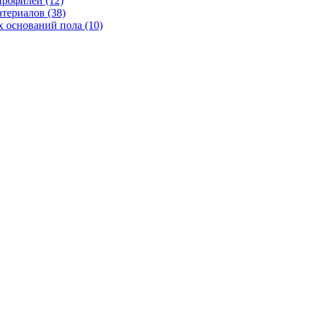
рофилей (12)
териалов (38)
 оснований пола (10)