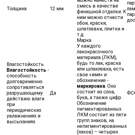
можно нанести на
пар
смесь в качестве
Толщина
12 мм
лам
финишной отделки. К
па
ним можно отнести
до
обои, краски,
шпатлевки, плитки и
т.д.
Марка
У каждого
лакокрасочного
материала (ЛКМ),
будь то лак, краска
Влагостойкость
или шпаклевка, есть
Влагостойкость
-
свое «имя» и
способность
обозначение -
долговременно
маркировка
. Оно
сопротивляться
состоит из слов,
разрушающему
Да
ФС
букв, а также цифр.
действию влаги
Обозначение
при
пигментированных
периодических
ЛКМ состоит из пяти
увлажнениях и
групп знаков, на
высыханиях.
непигментированных
(лаков) – четырех.