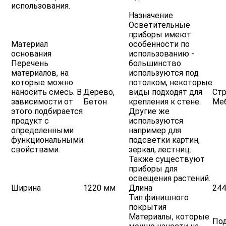
использования.
Назначение
Осветительные
приборы имеют
Материал
особенности по
основания
использованию -
Перечень
большинство
материалов, на
используются под
которые можно
потолком, некоторые
наносить смесь. В
Дерево,
виды подходят для
Стр
зависимости от
Бетон
крепления к стене.
Ме
этого подбирается
Другие же
продукт с
используются
определенными
например для
функциональными
подсветки картин,
свойствами.
зеркал, лестниц.
Также существуют
приборы для
освещения растений.
Ширина
1220 мм
Длина
24
Тип финишного
покрытия
Материалы, которые
Под