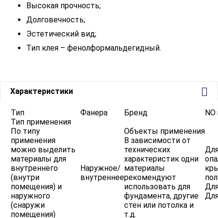
Высокая прочность;
Долговечность;
Эстетический вид;
Тип клея – фенолформальдегидный.
Характеристики
Тип
Фанера
Бренд
NO
Тип применения
По типу
Объекты применения
применения
В зависимости от
можно выделить
технических
Для
материалы для
характеристик одни
опа
внутреннего
Наружное/
материалы
кр
(внутри
внутреннее
рекомендуют
пол
помещения) и
использовать для
Для
наружного
фундамента, другие
Дл
(снаружи
стен или потолка и
помещения)
т.д.