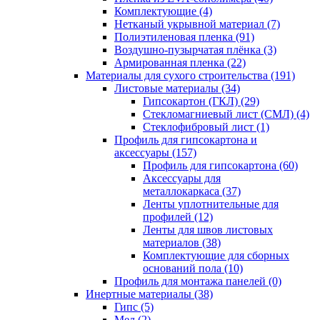
Комплектующие (4)
Нетканый укрывной материал (7)
Полиэтиленовая пленка (91)
Воздушно-пузырчатая плёнка (3)
Армированная пленка (22)
Материалы для сухого строительства (191)
Листовые материалы (34)
Гипсокартон (ГКЛ) (29)
Стекломагниевый лист (СМЛ) (4)
Cтеклофибровый лист (1)
Профиль для гипсокартона и
аксессуары (157)
Профиль для гипсокартона (60)
Аксессуары для
металлокаркаса (37)
Ленты уплотнительные для
профилей (12)
Ленты для швов листовых
материалов (38)
Комплектующие для сборных
оснований пола (10)
Профиль для монтажа панелей (0)
Инертные материалы (38)
Гипс (5)
Мел (2)