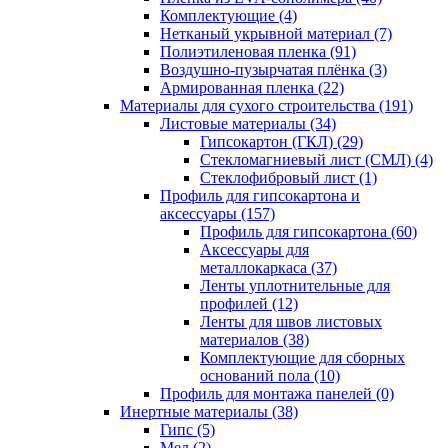
Комплектующие (4)
Нетканый укрывной материал (7)
Полиэтиленовая пленка (91)
Воздушно-пузырчатая плёнка (3)
Армированная пленка (22)
Материалы для сухого строительства (191)
Листовые материалы (34)
Гипсокартон (ГКЛ) (29)
Стекломагниевый лист (СМЛ) (4)
Cтеклофибровый лист (1)
Профиль для гипсокартона и
аксессуары (157)
Профиль для гипсокартона (60)
Аксессуары для
металлокаркаса (37)
Ленты уплотнительные для
профилей (12)
Ленты для швов листовых
материалов (38)
Комплектующие для сборных
оснований пола (10)
Профиль для монтажа панелей (0)
Инертные материалы (38)
Гипс (5)
Мел (2)