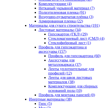
Комплектующие (4)
Нетканый укрывной материал (7)
Полиэтиленовая пленка (91)
Воздушно-пузырчатая плёнка (3)
Армированная пленка (22)
Материалы для сухого строительства (191)
Листовые материалы (34)
Гипсокартон (ГКЛ) (29)
Стекломагниевый лист (СМЛ) (4)
Cтеклофибровый лист (1)
Профиль для гипсокартона и
аксессуары (157)
Профиль для гипсокартона (60)
Аксессуары для
металлокаркаса (37)
Ленты уплотнительные для
профилей (12)
Ленты для швов листовых
материалов (38)
Комплектующие для сборных
оснований пола (10)
Профиль для монтажа панелей (0)
Инертные материалы (38)
Гипс (5)
Мел (2)