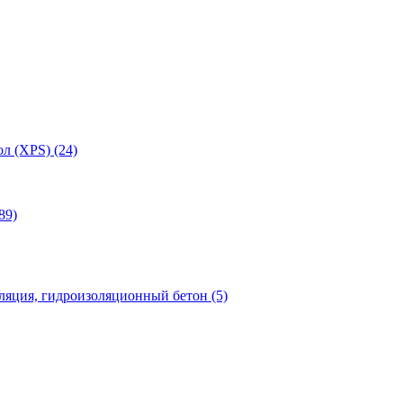
л (XPS) (24)
89)
яция, гидроизоляционный бетон (5)