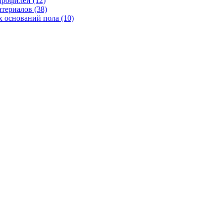
рофилей (12)
териалов (38)
 оснований пола (10)