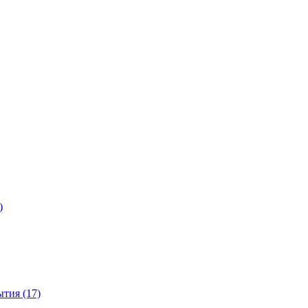
)
тия (17)