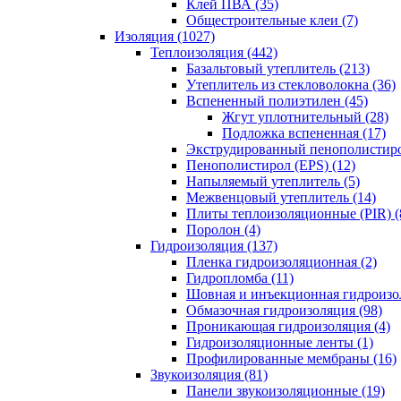
Клей ПВА (35)
Общестроительные клеи (7)
Изоляция (1027)
Теплоизоляция (442)
Базальтовый утеплитель (213)
Утеплитель из стекловолокна (36)
Вспененный полиэтилен (45)
Жгут уплотнительный (28)
Подложка вспененная (17)
Экструдированный пенополистиро
Пенополистирол (EPS) (12)
Напыляемый утеплитель (5)
Межвенцовый утеплитель (14)
Плиты теплоизоляционные (PIR) (
Поролон (4)
Гидроизоляция (137)
Пленка гидроизоляционная (2)
Гидропломба (11)
Шовная и инъекционная гидроизол
Обмазочная гидроизоляция (98)
Проникающая гидроизоляция (4)
Гидроизоляционные ленты (1)
Профилированные мембраны (16)
Звукоизоляция (81)
Панели звукоизоляционные (19)