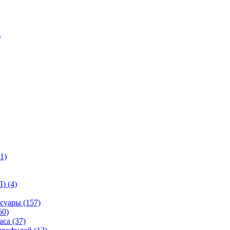
)
1)
) (4)
суары (157)
60)
са (37)