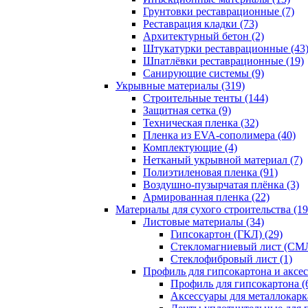
Грунтовки реставрационные (7)
Реставрация кладки (73)
Архитектурный бетон (2)
Штукатурки реставрационные (43
Шпатлёвки реставрационные (19)
Санирующие системы (9)
Укрывные материалы (319)
Строительные тенты (144)
Защитная сетка (9)
Техническая пленка (32)
Пленка из EVA-сополимера (40)
Комплектующие (4)
Нетканый укрывной материал (7)
Полиэтиленовая пленка (91)
Воздушно-пузырчатая плёнка (3)
Армированная пленка (22)
Материалы для сухого строительства (19
Листовые материалы (34)
Гипсокартон (ГКЛ) (29)
Стекломагниевый лист (СМЛ
Cтеклофибровый лист (1)
Профиль для гипсокартона и аксес
Профиль для гипсокартона (
Аксессуары для металлокарка