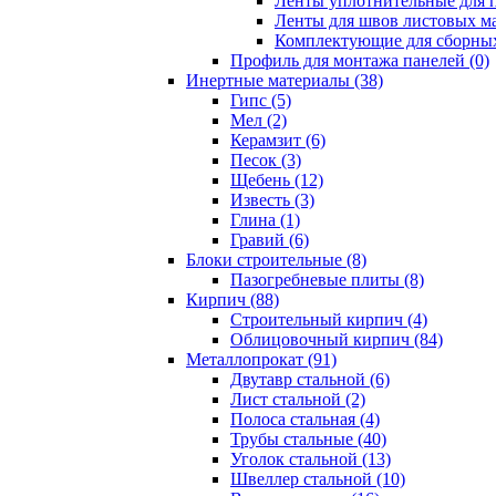
Ленты уплотнительные для п
Ленты для швов листовых ма
Комплектующие для сборных
Профиль для монтажа панелей (0)
Инертные материалы (38)
Гипс (5)
Мел (2)
Керамзит (6)
Песок (3)
Щебень (12)
Известь (3)
Глина (1)
Гравий (6)
Блоки строительные (8)
Пазогребневые плиты (8)
Кирпич (88)
Строительный кирпич (4)
Облицовочный кирпич (84)
Металлопрокат (91)
Двутавр стальной (6)
Лист стальной (2)
Полоса стальная (4)
Трубы стальные (40)
Уголок стальной (13)
Швеллер стальной (10)