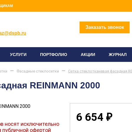
ЩИКАМ
2) 414-96-96
Заказать звонок
az@dspb.ru
УСЛУГИ
ПОРТФОЛИО
АКЦИИ
ЖУРНАЛ
етки
Фасадные стеклосетки
Сетка стеклотканевая фасадная R
садная REINMANN 2000
6 654
₽
в носят исключительно
я публичной офертой