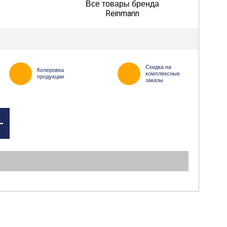
Все товары бренда
Reinmann
Скидка на
Колеровка
комплексные
продукции
заказы
+