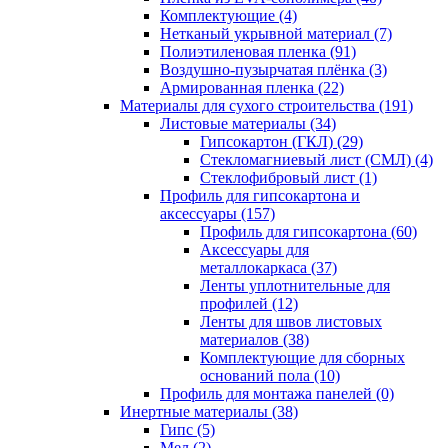
Комплектующие (4)
Нетканый укрывной материал (7)
Полиэтиленовая пленка (91)
Воздушно-пузырчатая плёнка (3)
Армированная пленка (22)
Материалы для сухого строительства (191)
Листовые материалы (34)
Гипсокартон (ГКЛ) (29)
Стекломагниевый лист (СМЛ) (4)
Cтеклофибровый лист (1)
Профиль для гипсокартона и
аксессуары (157)
Профиль для гипсокартона (60)
Аксессуары для
металлокаркаса (37)
Ленты уплотнительные для
профилей (12)
Ленты для швов листовых
материалов (38)
Комплектующие для сборных
оснований пола (10)
Профиль для монтажа панелей (0)
Инертные материалы (38)
Гипс (5)
Мел (2)