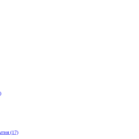
)
тия (17)