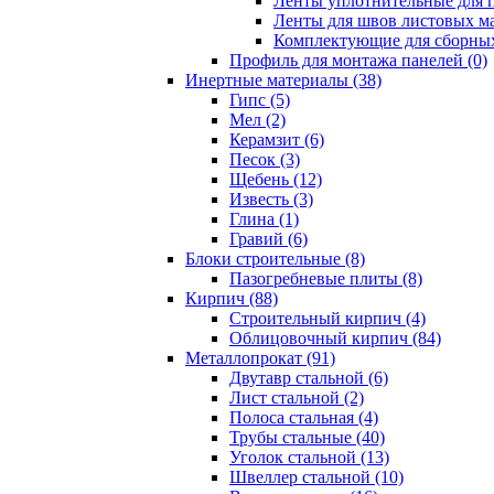
Ленты уплотнительные для п
Ленты для швов листовых ма
Комплектующие для сборных
Профиль для монтажа панелей (0)
Инертные материалы (38)
Гипс (5)
Мел (2)
Керамзит (6)
Песок (3)
Щебень (12)
Известь (3)
Глина (1)
Гравий (6)
Блоки строительные (8)
Пазогребневые плиты (8)
Кирпич (88)
Строительный кирпич (4)
Облицовочный кирпич (84)
Металлопрокат (91)
Двутавр стальной (6)
Лист стальной (2)
Полоса стальная (4)
Трубы стальные (40)
Уголок стальной (13)
Швеллер стальной (10)