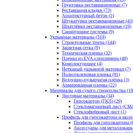
Грунтовки реставрационные (7)
Реставрация кладки (73)
Архитектурный бетон (2)
Штукатурки реставрационные (43
Шпатлёвки реставрационные (19)
Санирующие системы (9)
Укрывные материалы (319)
Строительные тенты (144)
Защитная сетка (9)
Техническая пленка (32)
Пленка из EVA-сополимера (40)
Комплектующие (4)
Нетканый укрывной материал (7)
Полиэтиленовая пленка (91)
Воздушно-пузырчатая плёнка (3)
Армированная пленка (22)
Материалы для сухого строительства (19
Листовые материалы (34)
Гипсокартон (ГКЛ) (29)
Стекломагниевый лист (СМЛ
Cтеклофибровый лист (1)
Профиль для гипсокартона и аксес
Профиль для гипсокартона (
Аксессуары для металлокарка