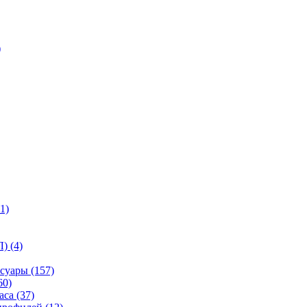
)
1)
) (4)
суары (157)
60)
са (37)