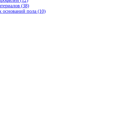
рофилей (12)
териалов (38)
 оснований пола (10)