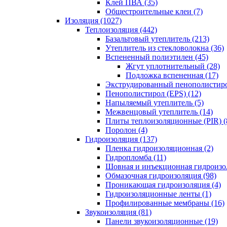
Клей ПВА (35)
Общестроительные клеи (7)
Изоляция (1027)
Теплоизоляция (442)
Базальтовый утеплитель (213)
Утеплитель из стекловолокна (36)
Вспененный полиэтилен (45)
Жгут уплотнительный (28)
Подложка вспененная (17)
Экструдированный пенополистиро
Пенополистирол (EPS) (12)
Напыляемый утеплитель (5)
Межвенцовый утеплитель (14)
Плиты теплоизоляционные (PIR) (
Поролон (4)
Гидроизоляция (137)
Пленка гидроизоляционная (2)
Гидропломба (11)
Шовная и инъекционная гидроизол
Обмазочная гидроизоляция (98)
Проникающая гидроизоляция (4)
Гидроизоляционные ленты (1)
Профилированные мембраны (16)
Звукоизоляция (81)
Панели звукоизоляционные (19)