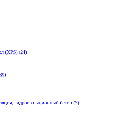
л (XPS) (24)
89)
яция, гидроизоляционный бетон (5)