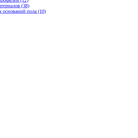
рофилей (12)
териалов (38)
 оснований пола (10)