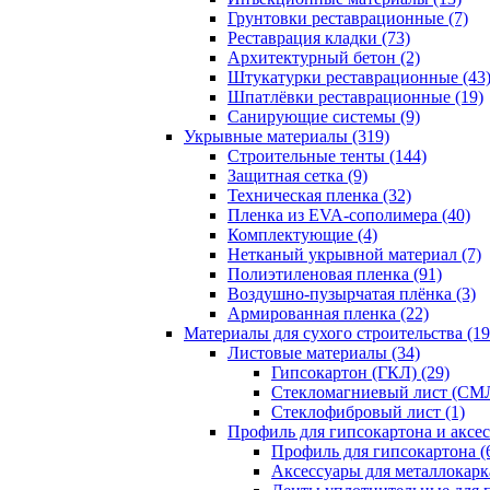
Грунтовки реставрационные (7)
Реставрация кладки (73)
Архитектурный бетон (2)
Штукатурки реставрационные (43
Шпатлёвки реставрационные (19)
Санирующие системы (9)
Укрывные материалы (319)
Строительные тенты (144)
Защитная сетка (9)
Техническая пленка (32)
Пленка из EVA-сополимера (40)
Комплектующие (4)
Нетканый укрывной материал (7)
Полиэтиленовая пленка (91)
Воздушно-пузырчатая плёнка (3)
Армированная пленка (22)
Материалы для сухого строительства (19
Листовые материалы (34)
Гипсокартон (ГКЛ) (29)
Стекломагниевый лист (СМЛ
Cтеклофибровый лист (1)
Профиль для гипсокартона и аксес
Профиль для гипсокартона (
Аксессуары для металлокарка