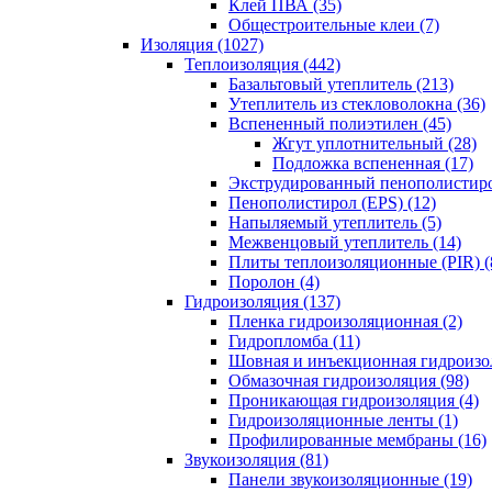
Клей ПВА (35)
Общестроительные клеи (7)
Изоляция (1027)
Теплоизоляция (442)
Базальтовый утеплитель (213)
Утеплитель из стекловолокна (36)
Вспененный полиэтилен (45)
Жгут уплотнительный (28)
Подложка вспененная (17)
Экструдированный пенополистиро
Пенополистирол (EPS) (12)
Напыляемый утеплитель (5)
Межвенцовый утеплитель (14)
Плиты теплоизоляционные (PIR) (
Поролон (4)
Гидроизоляция (137)
Пленка гидроизоляционная (2)
Гидропломба (11)
Шовная и инъекционная гидроизол
Обмазочная гидроизоляция (98)
Проникающая гидроизоляция (4)
Гидроизоляционные ленты (1)
Профилированные мембраны (16)
Звукоизоляция (81)
Панели звукоизоляционные (19)