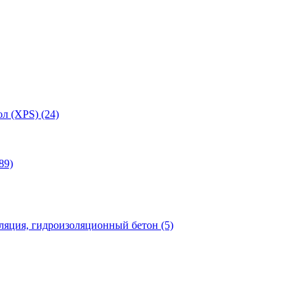
л (XPS) (24)
89)
яция, гидроизоляционный бетон (5)