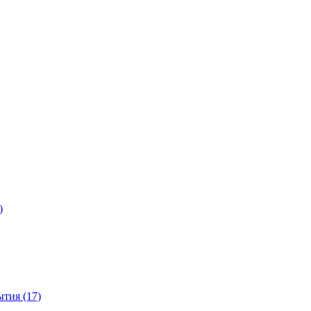
)
тия (17)