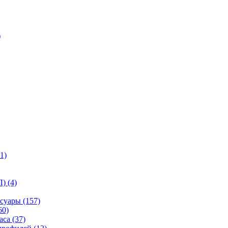
)
1)
) (4)
суары (157)
60)
са (37)