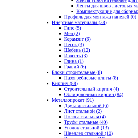
Ленты уплотнительные для п
Ленты для швов листовых ма
Комплектующие для сборных
Профиль для монтажа панелей (0)
Инертные материалы (38)
Гипс (5)
Мел (2)
Керамзит (6)
Песок (3)
Щебень (12)
Известь (3)
Глина (1)
Гравий (6)
Блоки строительные (8)
Пазогребневые плиты (8)
Кирпич (88)
Строительный кирпич (4)
Облицовочный кирпич (84)
Металлопрокат (91)
Двутавр стальной (6)
Лист стальной (2)
Полоса стальная (4)
Трубы стальные (40)
Уголок стальной (13)
Швеллер стальной (10)