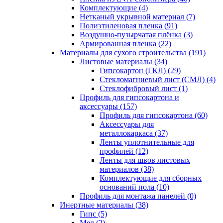
Комплектующие (4)
Нетканый укрывной материал (7)
Полиэтиленовая пленка (91)
Воздушно-пузырчатая плёнка (3)
Армированная пленка (22)
Материалы для сухого строительства (191)
Листовые материалы (34)
Гипсокартон (ГКЛ) (29)
Стекломагниевый лист (СМЛ) (4)
Cтеклофибровый лист (1)
Профиль для гипсокартона и
аксессуары (157)
Профиль для гипсокартона (60)
Аксессуары для
металлокаркаса (37)
Ленты уплотнительные для
профилей (12)
Ленты для швов листовых
материалов (38)
Комплектующие для сборных
оснований пола (10)
Профиль для монтажа панелей (0)
Инертные материалы (38)
Гипс (5)
Мел (2)