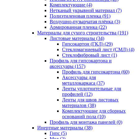
Комплектующие (4)
Нетканый укрывной материал (7)
Полиэтиленовая пленка (91)
Воздушно-пузырчатая плёнка (3)
Армированная пленка (22)
Материалы для сухого строительства (191)
Листовые материалы (34)
Гипсокартон (ГКЛ) (29)
Стекломагниевый лист (СМЛ) (4)
Cтеклофибровый лист (1)
Профиль для гипсокартона и
аксессуары (157)
Профиль для гипсокартона (60)
Аксессуары для
металлокаркаса (37)
Ленты уплотнительные для
профилей (12)
Ленты для швов листовых
материалов (38)
Комплектующие для сборных
оснований пола (10)
Профиль для монтажа панелей (0)
Инертные материалы (38)
Гипс (5)
Мел (2)