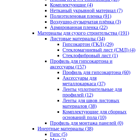
Комплектующие (4)
Нетканый укрывной материал (7)
Полиэтиленовая пленка (91)
Воздушно-пузырчатая плёнка (3)
Армированная пленка (22)
Материалы для сухого строительства (191)
Листовые материалы (34)
Гипсокартон (ГКЛ) (29)
Стекломагниевый лист (СМЛ) (4)
Cтеклофибровый лист (1)
Профиль для гипсокартона и
аксессуары (157)
Профиль для гипсокартона (60)
Аксессуары для
металлокаркаса (37)
Ленты уплотнительные для
профилей (12)
Ленты для швов листовых
материалов (38)
Комплектующие для сборных
оснований пола (10)
Профиль для монтажа панелей (0)
Инертные материалы (38)
Гипс (5)
Мел (2)