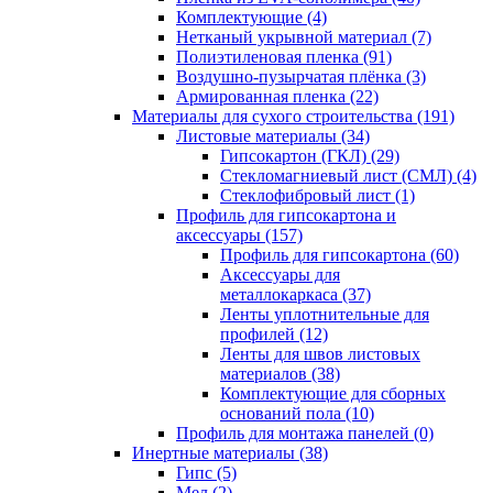
Комплектующие (4)
Нетканый укрывной материал (7)
Полиэтиленовая пленка (91)
Воздушно-пузырчатая плёнка (3)
Армированная пленка (22)
Материалы для сухого строительства (191)
Листовые материалы (34)
Гипсокартон (ГКЛ) (29)
Стекломагниевый лист (СМЛ) (4)
Cтеклофибровый лист (1)
Профиль для гипсокартона и
аксессуары (157)
Профиль для гипсокартона (60)
Аксессуары для
металлокаркаса (37)
Ленты уплотнительные для
профилей (12)
Ленты для швов листовых
материалов (38)
Комплектующие для сборных
оснований пола (10)
Профиль для монтажа панелей (0)
Инертные материалы (38)
Гипс (5)
Мел (2)