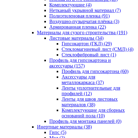
Комплектующие (4)
Нетканый укрывной материал (7)
Полиэтиленовая пленка (91)
Воздушно-пузырчатая плёнка (3)
Армированная пленка (22)
Материалы для сухого строительства (191)
Листовые материалы (34)
Гипсокартон (ГКЛ) (29)
Стекломагниевый лист (СМЛ) (4)
Cтеклофибровый лист (1)
Профиль для гипсокартона и
аксессуары (157)
Профиль для гипсокартона (60)
Аксессуары для
металлокаркаса (37)
Ленты уплотнительные для
профилей (12)
Ленты для швов листовых
материалов (38)
Комплектующие для сборных
оснований пола (10)
Профиль для монтажа панелей (0)
Инертные материалы (38)
Гипс (5)
Мел (2)