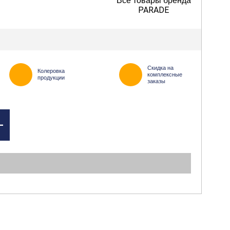
Все товары бренда
PARADE
Скидка на
Колеровка
комплексные
продукции
заказы
+