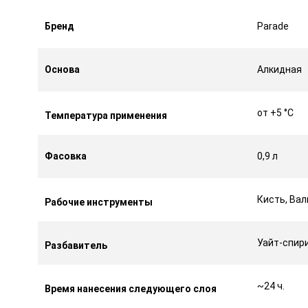
Бренд
Parade
Основа
Алкидная
от +5 °С
Температура применения
Фасовка
0,9 л
Кисть, Вал
Рабочие инструменты
Уайт-спир
Разбавитель
~24 ч.
Время нанесения следующего слоя