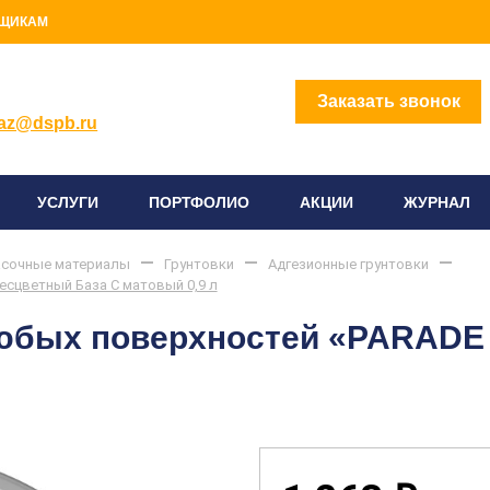
ЩИКАМ
2) 414-96-96
Заказать звонок
az@dspb.ru
УСЛУГИ
ПОРТФОЛИО
АКЦИИ
ЖУРНАЛ
сочные материалы
Грунтовки
Адгезионные грунтовки
есцветный База С матовый 0,9 л
любых поверхностей «PARADE