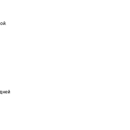
ой.
 дней