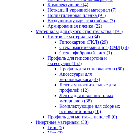
Комплектующие (4)
Нетканый укрывной материал (7)
Полиэтиленовая пленка (91)
Воздушно-пузырчатая плёнка (3)
Армированная пленка (22)
Материалы для сухого строительства (191)
Листовые материалы (34)
Гипсокартон (ГКЛ) (29)
Стекломагниевый лист (СМЛ) (4)
Cтеклофибровый лист (1)
Профиль для гипсокартона и
аксессуары (157)
Профиль для гипсокартона (60)
Аксессуары для
металлокаркаса (37)
Ленты уплотнительные для
профилей (12)
Ленты для швов листовых
материалов (38)
Комплектующие для сборных
оснований пола (10)
Профиль для монтажа панелей (0)
Инертные материалы (38)
Гипс (5)
Мел (2)