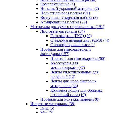
Комплектующие (4)
Нетканый укрывной материал (7)
Полиэтиленовая пленка (91)
Воздушно-пузырчатая плёнка (3)
Армированная пленка (22)
Материалы для сухого строительства (191)
Листовые материалы (34)
Гипсокартон (ГКЛ) (29)
Стекломагниевый лист (СМЛ) (4)
Cтеклофибровый лист (1)
Профиль для гипсокартона и
аксессуары (157)
Профиль для гипсокартона (60)
Аксессуары для
металлокаркаса (37)
Ленты уплотнительные для
профилей (12)
Ленты для швов листовых
материалов (38)
Комплектующие для сборных
оснований пола (10)
Профиль для монтажа панелей (0)
Инертные материалы (38)
Гипс (5)
Мел (2)