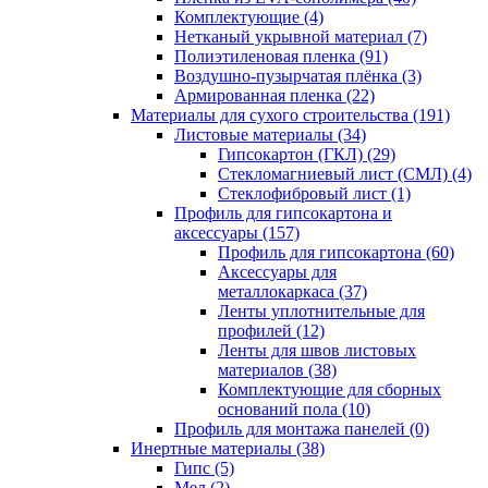
Комплектующие (4)
Нетканый укрывной материал (7)
Полиэтиленовая пленка (91)
Воздушно-пузырчатая плёнка (3)
Армированная пленка (22)
Материалы для сухого строительства (191)
Листовые материалы (34)
Гипсокартон (ГКЛ) (29)
Стекломагниевый лист (СМЛ) (4)
Cтеклофибровый лист (1)
Профиль для гипсокартона и
аксессуары (157)
Профиль для гипсокартона (60)
Аксессуары для
металлокаркаса (37)
Ленты уплотнительные для
профилей (12)
Ленты для швов листовых
материалов (38)
Комплектующие для сборных
оснований пола (10)
Профиль для монтажа панелей (0)
Инертные материалы (38)
Гипс (5)
Мел (2)