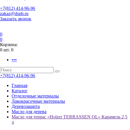
+7(812) 414-96-96
zakaz@dspb.ru
Заказать звонок
0
0
Корзина:
0
шт.
0
•••
+7(812) 414-96-96
Главная
Каталог
Отделочные материалы
Лакокрасочные материалы
Деревозащита
Масло для дерева
Масло для террас «Holzer TERRASSEN OL» Карамель 2,5
л