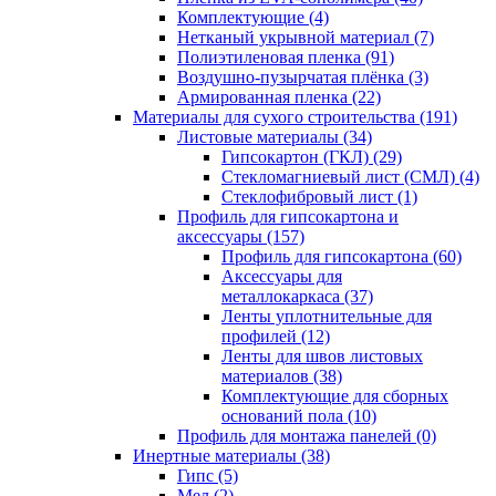
Комплектующие (4)
Нетканый укрывной материал (7)
Полиэтиленовая пленка (91)
Воздушно-пузырчатая плёнка (3)
Армированная пленка (22)
Материалы для сухого строительства (191)
Листовые материалы (34)
Гипсокартон (ГКЛ) (29)
Стекломагниевый лист (СМЛ) (4)
Cтеклофибровый лист (1)
Профиль для гипсокартона и
аксессуары (157)
Профиль для гипсокартона (60)
Аксессуары для
металлокаркаса (37)
Ленты уплотнительные для
профилей (12)
Ленты для швов листовых
материалов (38)
Комплектующие для сборных
оснований пола (10)
Профиль для монтажа панелей (0)
Инертные материалы (38)
Гипс (5)
Мел (2)