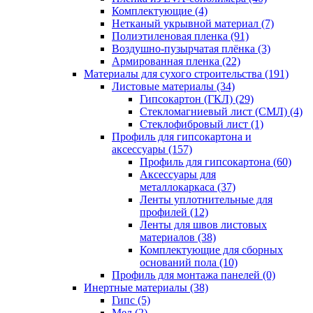
Комплектующие (4)
Нетканый укрывной материал (7)
Полиэтиленовая пленка (91)
Воздушно-пузырчатая плёнка (3)
Армированная пленка (22)
Материалы для сухого строительства (191)
Листовые материалы (34)
Гипсокартон (ГКЛ) (29)
Стекломагниевый лист (СМЛ) (4)
Cтеклофибровый лист (1)
Профиль для гипсокартона и
аксессуары (157)
Профиль для гипсокартона (60)
Аксессуары для
металлокаркаса (37)
Ленты уплотнительные для
профилей (12)
Ленты для швов листовых
материалов (38)
Комплектующие для сборных
оснований пола (10)
Профиль для монтажа панелей (0)
Инертные материалы (38)
Гипс (5)
Мел (2)