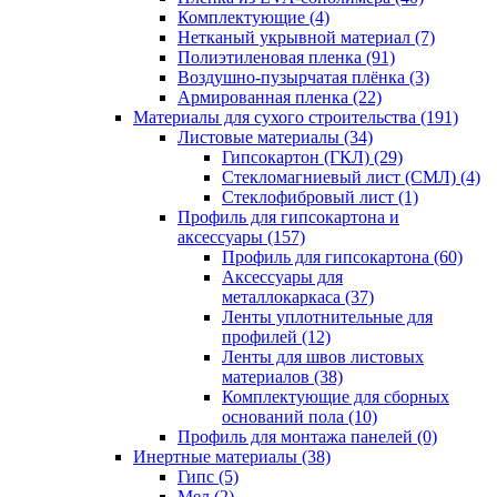
Комплектующие (4)
Нетканый укрывной материал (7)
Полиэтиленовая пленка (91)
Воздушно-пузырчатая плёнка (3)
Армированная пленка (22)
Материалы для сухого строительства (191)
Листовые материалы (34)
Гипсокартон (ГКЛ) (29)
Стекломагниевый лист (СМЛ) (4)
Cтеклофибровый лист (1)
Профиль для гипсокартона и
аксессуары (157)
Профиль для гипсокартона (60)
Аксессуары для
металлокаркаса (37)
Ленты уплотнительные для
профилей (12)
Ленты для швов листовых
материалов (38)
Комплектующие для сборных
оснований пола (10)
Профиль для монтажа панелей (0)
Инертные материалы (38)
Гипс (5)
Мел (2)