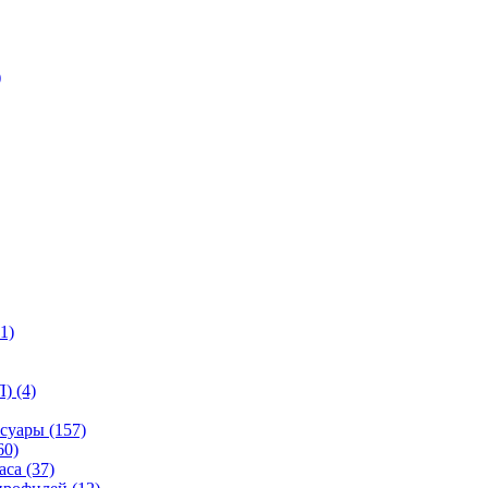
)
1)
) (4)
суары (157)
60)
са (37)