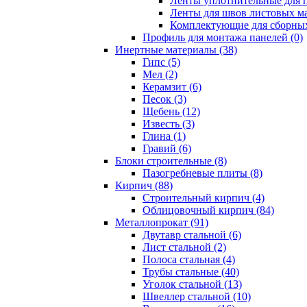
Ленты уплотнительные для п
Ленты для швов листовых ма
Комплектующие для сборных
Профиль для монтажа панелей (0)
Инертные материалы (38)
Гипс (5)
Мел (2)
Керамзит (6)
Песок (3)
Щебень (12)
Известь (3)
Глина (1)
Гравий (6)
Блоки строительные (8)
Пазогребневые плиты (8)
Кирпич (88)
Строительный кирпич (4)
Облицовочный кирпич (84)
Металлопрокат (91)
Двутавр стальной (6)
Лист стальной (2)
Полоса стальная (4)
Трубы стальные (40)
Уголок стальной (13)
Швеллер стальной (10)