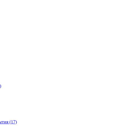
)
тия (17)