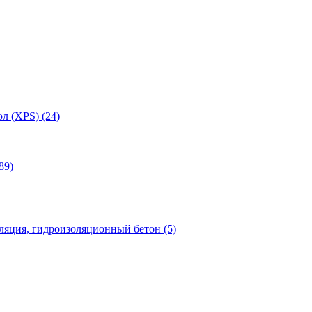
л (XPS) (24)
89)
яция, гидроизоляционный бетон (5)