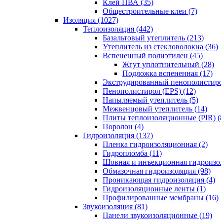
Клей ПВА (35)
Общестроительные клеи (7)
Изоляция (1027)
Теплоизоляция (442)
Базальтовый утеплитель (213)
Утеплитель из стекловолокна (36)
Вспененный полиэтилен (45)
Жгут уплотнительный (28)
Подложка вспененная (17)
Экструдированный пенополистиро
Пенополистирол (EPS) (12)
Напыляемый утеплитель (5)
Межвенцовый утеплитель (14)
Плиты теплоизоляционные (PIR) (
Поролон (4)
Гидроизоляция (137)
Пленка гидроизоляционная (2)
Гидропломба (11)
Шовная и инъекционная гидроизол
Обмазочная гидроизоляция (98)
Проникающая гидроизоляция (4)
Гидроизоляционные ленты (1)
Профилированные мембраны (16)
Звукоизоляция (81)
Панели звукоизоляционные (19)