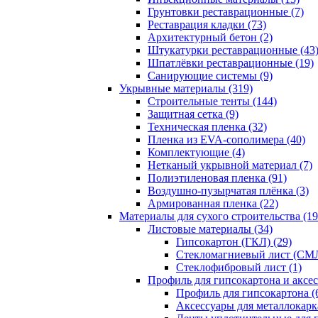
Грунтовки реставрационные (7)
Реставрация кладки (73)
Архитектурный бетон (2)
Штукатурки реставрационные (43
Шпатлёвки реставрационные (19)
Санирующие системы (9)
Укрывные материалы (319)
Строительные тенты (144)
Защитная сетка (9)
Техническая пленка (32)
Пленка из EVA-сополимера (40)
Комплектующие (4)
Нетканый укрывной материал (7)
Полиэтиленовая пленка (91)
Воздушно-пузырчатая плёнка (3)
Армированная пленка (22)
Материалы для сухого строительства (19
Листовые материалы (34)
Гипсокартон (ГКЛ) (29)
Стекломагниевый лист (СМЛ
Cтеклофибровый лист (1)
Профиль для гипсокартона и аксес
Профиль для гипсокартона (
Аксессуары для металлокарка