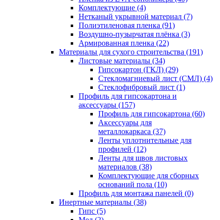
Комплектующие (4)
Нетканый укрывной материал (7)
Полиэтиленовая пленка (91)
Воздушно-пузырчатая плёнка (3)
Армированная пленка (22)
Материалы для сухого строительства (191)
Листовые материалы (34)
Гипсокартон (ГКЛ) (29)
Стекломагниевый лист (СМЛ) (4)
Cтеклофибровый лист (1)
Профиль для гипсокартона и
аксессуары (157)
Профиль для гипсокартона (60)
Аксессуары для
металлокаркаса (37)
Ленты уплотнительные для
профилей (12)
Ленты для швов листовых
материалов (38)
Комплектующие для сборных
оснований пола (10)
Профиль для монтажа панелей (0)
Инертные материалы (38)
Гипс (5)
Мел (2)