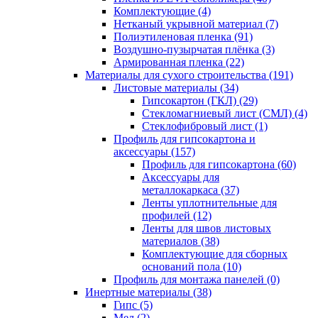
Комплектующие (4)
Нетканый укрывной материал (7)
Полиэтиленовая пленка (91)
Воздушно-пузырчатая плёнка (3)
Армированная пленка (22)
Материалы для сухого строительства (191)
Листовые материалы (34)
Гипсокартон (ГКЛ) (29)
Стекломагниевый лист (СМЛ) (4)
Cтеклофибровый лист (1)
Профиль для гипсокартона и
аксессуары (157)
Профиль для гипсокартона (60)
Аксессуары для
металлокаркаса (37)
Ленты уплотнительные для
профилей (12)
Ленты для швов листовых
материалов (38)
Комплектующие для сборных
оснований пола (10)
Профиль для монтажа панелей (0)
Инертные материалы (38)
Гипс (5)
Мел (2)