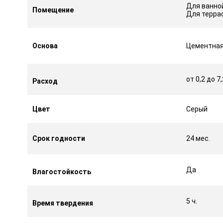
Для ванной
Помещение
Для терра
Основа
Цементна
от 0,2 до 7
Расход
Цвет
Серый
Срок годности
24 мес.
Да
Влагостойкость
5 ч.
Время твердения