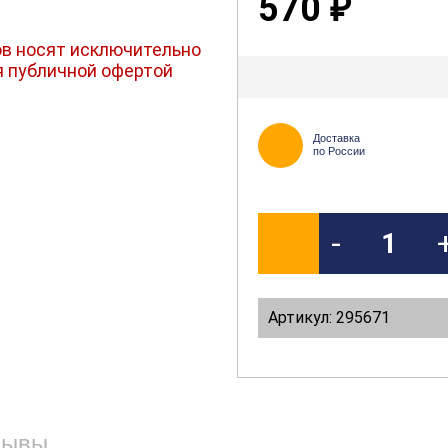
570
₽
в носят исключительно
я публичной офертой
Доставка
по России
-
Артикул: 295671
зывы