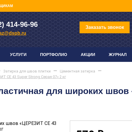
ЩИКАМ
2) 414-96-96
Заказать звонок
az@dspb.ru
УСЛУГИ
ПОРТФОЛИО
АКЦИИ
ЖУРНАЛ
Затирка для швов плитки
Цементная затирка
 CE 43 Super Strong Серая 07» 2 кг
ластичная для широких швов