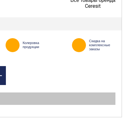
Все товары бренда
Ceresit
Скидка на
Колеровка
комплексные
продукции
заказы
+