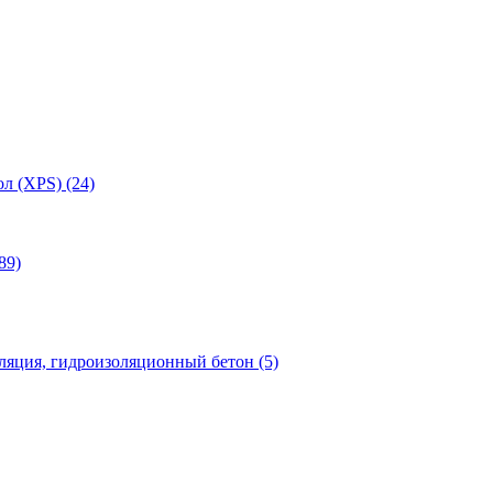
л (XPS) (24)
89)
яция, гидроизоляционный бетон (5)