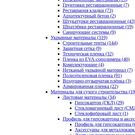
Грунтовки реставрационные (7)
Реставрация кладки (73)
Архитектурный бетон (2)
Штукатурки реставрационные (43
Шпатлёвки реставрационные (19)
Санирующие системы (9)
Укрывные материалы (319)
Строительные тенты (144)
Защитная сетка (9)
Техническая пленка (32)
Пленка из EVA-сополимера (40)
Комплектующие (4)
Нетканый укрывной материал (7)
Полиэтиленовая пленка (91)
Воздушно-пузырчатая плёнка (3)
Армированная пленка (22)
Материалы для сухого строительства (19
Листовые материалы (34)
Гипсокартон (ГКЛ) (29)
Стекломагниевый лист (СМЛ
Cтеклофибровый лист (1)
Профиль для гипсокартона и аксес
Профиль для гипсокартона (
Аксессуары для металлокарка