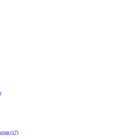
)
тия (17)