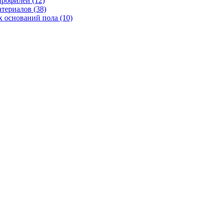
рофилей (12)
териалов (38)
 оснований пола (10)