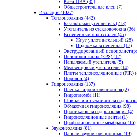
Клей ПВА (35)
Общестроительные клеи (7)
Изоляция (1027)
Теплоизоляция (442)
Базальтовый утеплитель (213)
Утеплитель из стекловолокна (36)
Вспененный полиэтилен (45)
Жгут уплотнительный (28)
Подложка вспененная (17)
Экструдированный пенополистиро
Пенополистирол (EPS) (12)
Напыляемый утеплитель (5)
Межвенцовый утеплитель (14)
Плиты теплоизоляционные (PIR) (
Поролон (4)
Гидроизоляция (137)
Пленка гидроизоляционная (2)
Гидропломба (11)
Шовная и инъекционная гидроизол
Обмазочная гидроизоляция (98)
Проникающая гидроизоляция (4)
Гидроизоляционные ленты (1)
Профилированные мембраны (16)
Звукоизоляция (81)
Панели звукоизоляционные (19)