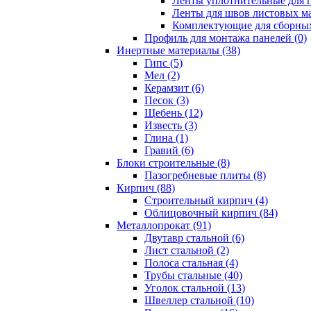
Ленты уплотнительные для п
Ленты для швов листовых ма
Комплектующие для сборных
Профиль для монтажа панелей (0)
Инертные материалы (38)
Гипс (5)
Мел (2)
Керамзит (6)
Песок (3)
Щебень (12)
Известь (3)
Глина (1)
Гравий (6)
Блоки строительные (8)
Пазогребневые плиты (8)
Кирпич (88)
Строительный кирпич (4)
Облицовочный кирпич (84)
Металлопрокат (91)
Двутавр стальной (6)
Лист стальной (2)
Полоса стальная (4)
Трубы стальные (40)
Уголок стальной (13)
Швеллер стальной (10)