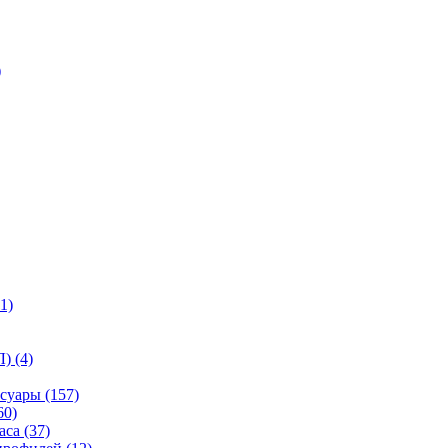
)
1)
) (4)
суары (157)
60)
са (37)