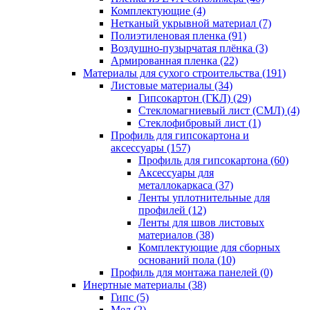
Комплектующие (4)
Нетканый укрывной материал (7)
Полиэтиленовая пленка (91)
Воздушно-пузырчатая плёнка (3)
Армированная пленка (22)
Материалы для сухого строительства (191)
Листовые материалы (34)
Гипсокартон (ГКЛ) (29)
Стекломагниевый лист (СМЛ) (4)
Cтеклофибровый лист (1)
Профиль для гипсокартона и
аксессуары (157)
Профиль для гипсокартона (60)
Аксессуары для
металлокаркаса (37)
Ленты уплотнительные для
профилей (12)
Ленты для швов листовых
материалов (38)
Комплектующие для сборных
оснований пола (10)
Профиль для монтажа панелей (0)
Инертные материалы (38)
Гипс (5)
Мел (2)