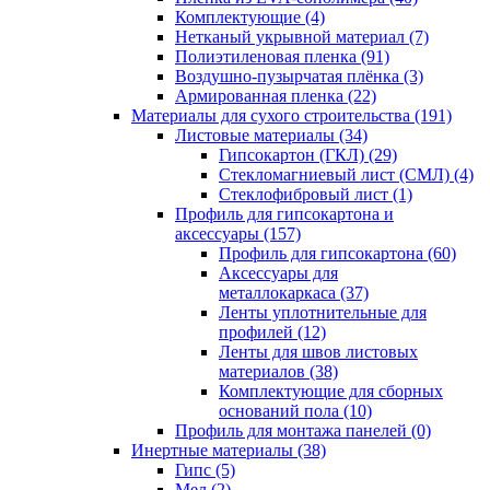
Комплектующие (4)
Нетканый укрывной материал (7)
Полиэтиленовая пленка (91)
Воздушно-пузырчатая плёнка (3)
Армированная пленка (22)
Материалы для сухого строительства (191)
Листовые материалы (34)
Гипсокартон (ГКЛ) (29)
Стекломагниевый лист (СМЛ) (4)
Cтеклофибровый лист (1)
Профиль для гипсокартона и
аксессуары (157)
Профиль для гипсокартона (60)
Аксессуары для
металлокаркаса (37)
Ленты уплотнительные для
профилей (12)
Ленты для швов листовых
материалов (38)
Комплектующие для сборных
оснований пола (10)
Профиль для монтажа панелей (0)
Инертные материалы (38)
Гипс (5)
Мел (2)