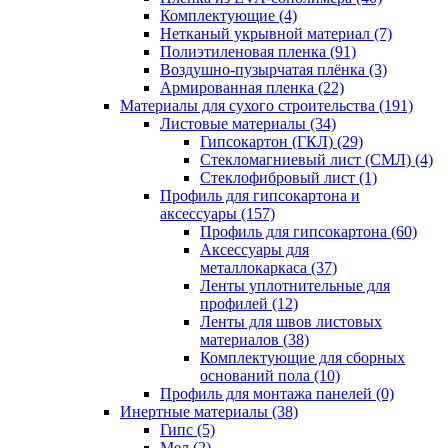
Комплектующие (4)
Нетканый укрывной материал (7)
Полиэтиленовая пленка (91)
Воздушно-пузырчатая плёнка (3)
Армированная пленка (22)
Материалы для сухого строительства (191)
Листовые материалы (34)
Гипсокартон (ГКЛ) (29)
Стекломагниевый лист (СМЛ) (4)
Cтеклофибровый лист (1)
Профиль для гипсокартона и
аксессуары (157)
Профиль для гипсокартона (60)
Аксессуары для
металлокаркаса (37)
Ленты уплотнительные для
профилей (12)
Ленты для швов листовых
материалов (38)
Комплектующие для сборных
оснований пола (10)
Профиль для монтажа панелей (0)
Инертные материалы (38)
Гипс (5)
Мел (2)