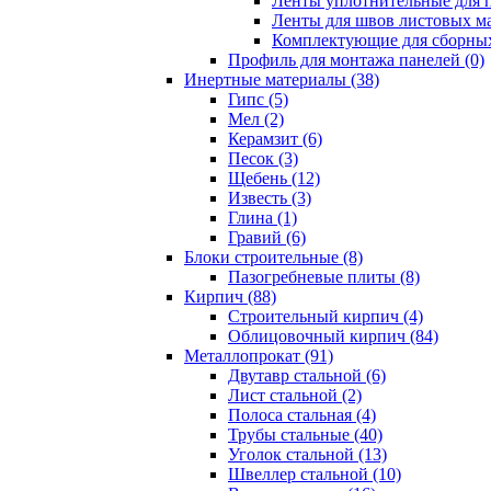
Ленты уплотнительные для п
Ленты для швов листовых ма
Комплектующие для сборных
Профиль для монтажа панелей (0)
Инертные материалы (38)
Гипс (5)
Мел (2)
Керамзит (6)
Песок (3)
Щебень (12)
Известь (3)
Глина (1)
Гравий (6)
Блоки строительные (8)
Пазогребневые плиты (8)
Кирпич (88)
Строительный кирпич (4)
Облицовочный кирпич (84)
Металлопрокат (91)
Двутавр стальной (6)
Лист стальной (2)
Полоса стальная (4)
Трубы стальные (40)
Уголок стальной (13)
Швеллер стальной (10)