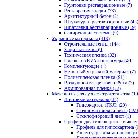
Грунтовки реставрационные (7)
Реставрация кладки (73)
Архитектурный бетон (2)
Штукатурки реставрационные (43
Шпатлёвки реставрационные (19)
Санирующие системы (9)
Укрывные материалы (319)
Строительные тенты (144)
Защитная сетка (9)
Техническая пленка (32)
Пленка из EVA-сополимера (40)
Комплектующие (4)
Нетканый укрывной материал (7)
Полиэтиленовая пленка (91)
Воздушно-пузырчатая плёнка (3)
Армированная пленка (22)
Материалы для сухого строительства (19
Листовые материалы (34)
Гипсокартон (ГКЛ) (29)
Стекломагниевый лист (СМЛ
Cтеклофибровый лист (1)
Профиль для гипсокартона и аксес
Профиль для гипсокартона (
Аксессуары для металлокарка