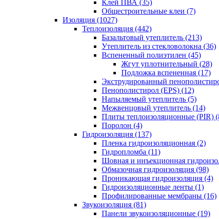
Клей ПВА (35)
Общестроительные клеи (7)
Изоляция (1027)
Теплоизоляция (442)
Базальтовый утеплитель (213)
Утеплитель из стекловолокна (36)
Вспененный полиэтилен (45)
Жгут уплотнительный (28)
Подложка вспененная (17)
Экструдированный пенополистиро
Пенополистирол (EPS) (12)
Напыляемый утеплитель (5)
Межвенцовый утеплитель (14)
Плиты теплоизоляционные (PIR) (
Поролон (4)
Гидроизоляция (137)
Пленка гидроизоляционная (2)
Гидропломба (11)
Шовная и инъекционная гидроизол
Обмазочная гидроизоляция (98)
Проникающая гидроизоляция (4)
Гидроизоляционные ленты (1)
Профилированные мембраны (16)
Звукоизоляция (81)
Панели звукоизоляционные (19)