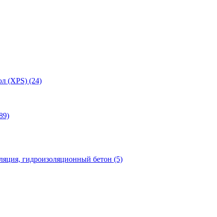
л (XPS) (24)
89)
яция, гидроизоляционный бетон (5)