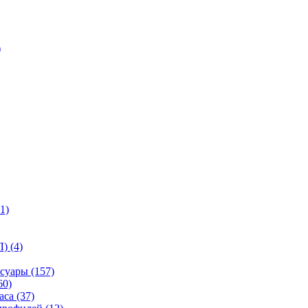
)
1)
) (4)
суары (157)
60)
са (37)