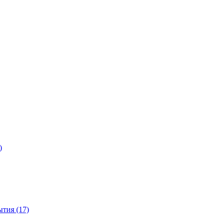
)
тия (17)