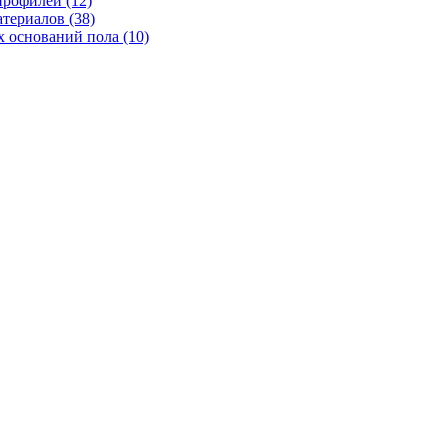
рофилей (12)
териалов (38)
 оснований пола (10)