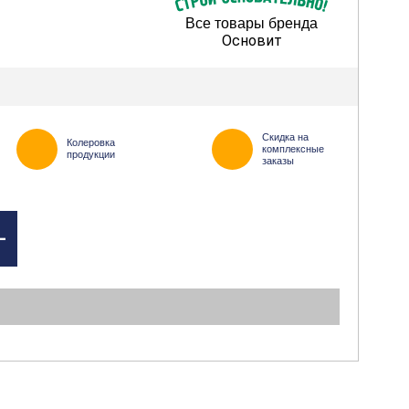
Все товары бренда
Основит
Скидка на
Колеровка
комплексные
продукции
заказы
+