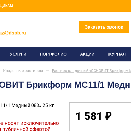
ЩИКАМ
2) 414-96-96
Заказать звонок
az@dspb.ru
УСЛУГИ
ПОРТФОЛИО
АКЦИИ
ЖУРНАЛ
Кладочные растворы
Раствор кладочный «ОСНОВИТ Брикформ МС
ОВИТ Брикформ МС11/1 Медны
1 581
₽
в носят исключительно
я публичной офертой