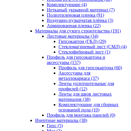
Комплектующие (4)
Нетканый укрывной материал (7)
Полиэтиленовая пленка (91)
Воздушно-пузырчатая плёнка (3)
Армированная пленка (22)
Материалы для сухого строительства (191)
Листовые материалы (34)
Гипсокартон (ГКЛ) (29)
Стекломагниевый лист (СМЛ) (4)
Cтеклофибровый лист (1)
Профиль для гипсокартона и
аксессуары (157)
Профиль для гипсокартона (60)
Аксессуары для
металлокаркаса (37)
Ленты уплотнительные для
профилей (12)
Ленты для швов листовых
материалов (38)
Комплектующие для сборных
оснований пола (10)
Профиль для монтажа панелей (0)
Инертные материалы (38)
Гипс (5)
Мел (2)