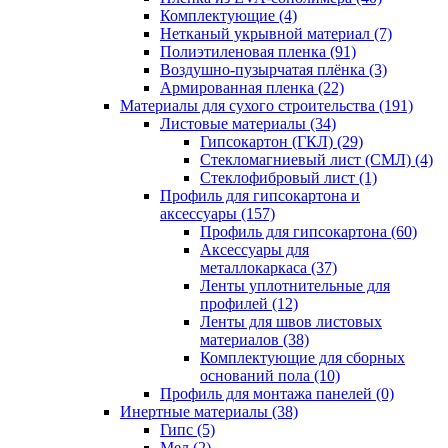
Комплектующие (4)
Нетканый укрывной материал (7)
Полиэтиленовая пленка (91)
Воздушно-пузырчатая плёнка (3)
Армированная пленка (22)
Материалы для сухого строительства (191)
Листовые материалы (34)
Гипсокартон (ГКЛ) (29)
Стекломагниевый лист (СМЛ) (4)
Cтеклофибровый лист (1)
Профиль для гипсокартона и
аксессуары (157)
Профиль для гипсокартона (60)
Аксессуары для
металлокаркаса (37)
Ленты уплотнительные для
профилей (12)
Ленты для швов листовых
материалов (38)
Комплектующие для сборных
оснований пола (10)
Профиль для монтажа панелей (0)
Инертные материалы (38)
Гипс (5)
Мел (2)